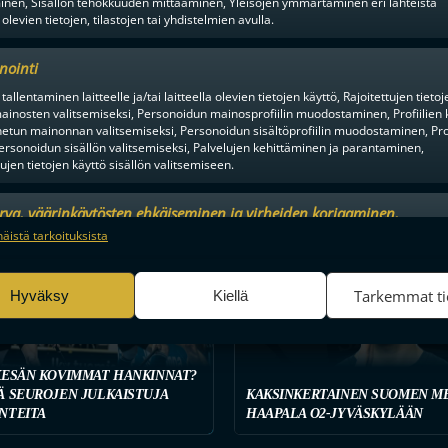
inen, Sisällön tehokkuuden mittaaminen, Yleisöjen ymmärtäminen eri lähteistä
 olevien tietojen, tilastojen tai yhdistelmien avulla.
lisesti, kun erotuomari Mikko Alakare palkittiin huimasta saavutuksesta e
ssi Koskinen
nointi
tallentaminen laitteelle ja/tai laitteella olevien tietojen käyttö, Rajoitettujen tietoj
ainosten valitsemiseksi, Personoidun mainosprofiilin muodostaminen, Profiilien 
tun mainonnan valitsemiseksi, Personoidun sisältöprofiilin muodostaminen, Prof
ersonoidun sisällön valitsemiseksi, Palvelujen kehittäminen ja parantaminen,
tujen tietojen käyttö sisällön valitsemiseen.
urva, väärinkäytösten ehkäiseminen ja virheiden korjaaminen,
an ja sisällön tekninen jakelu, Tallenna ja ilmaise
Aina a
näistä tarkoituksista
MIEHET
1KK SITTEN
ojavalintasi.
Tarkemmat ti
Hyväksy
Kiellä
KESÄN KOVIMMAT HANKINNAT?
Ä SEUROJEN JULKAISTUJA
KAKSINKERTAINEN SUOMEN ME
NTEITA
HAAPALA O2-JYVÄSKYLÄÄN