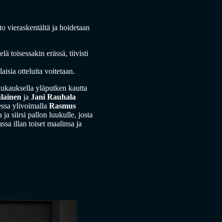
tto vieraskentältä ja hoidetaan
lä toisessakin erässä, tiivisti
laisia otteluita voitetaan.
aukauksella yläputken kautta
lainen
ja
Jani Rauhala
essa ylivoimalla
Rasmus
a siirsi pallon luukulle, josta
sa illan toiset maalinsa ja