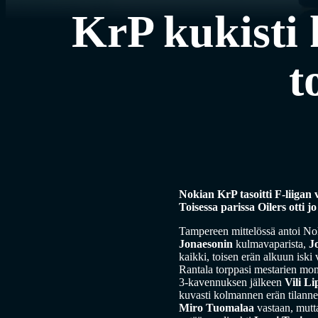
KrP kukisti 
t
Nokian KrP tasoitti F-liigan 
Toisessa parissa Oilers otti 
Tampereen mittelössä antoi Nok
Jonaesonin
kulmavaparista,
J
kaikki, toisen erän alkuun iski
Rantala torppasi mestarien mom
3-kavennuksen jälkeen
Vili L
kuvasti kolmannen erän tilann
Miro Tuomalaa
vastaan, mutta