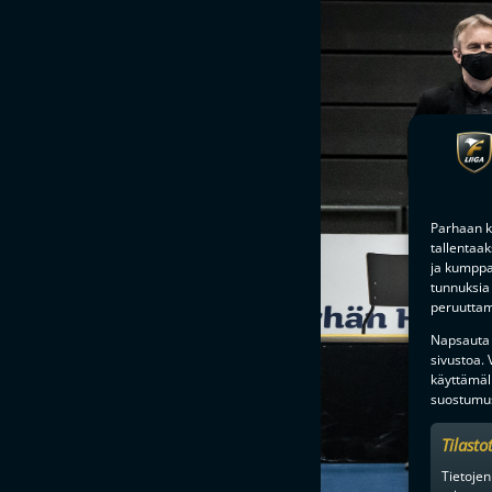
Parhaan k
tallentaa
ja kumppan
tunnuksia 
peruuttami
Napsauta a
sivustoa.
käyttämäl
suostumus
Tilasto
Tietojen