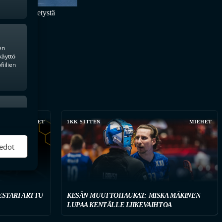
li 450 vihelletystä
en
käyttö
iilien
ktiivinen
MIEHET
1KK SITTEN
MIEHET
edot
STARI ARTTU
KESÄN MUUTTOHAUKAT: MISKA MÄKINEN
LUPAA KENTÄLLE LIIKEVAIHTOA