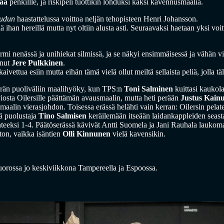
vaa
penkillle, ja riskipeli tuottikin lohduksi kaksi kavennusmaalia.
udun
haastattelussa voittoa neljän tehopisteen Henri Johansson.
lä ihan hereillä mutta nyt oltiin alusta asti. Seuraavaksi haetaan yksi voi
sormi nenässä ja unihiekat silmissä, ja se näkyi ensimmäisessä ja vähän vie
onut
Jere Pulkkinen
.
aivettua esiin mutta eihän tämä vielä ollut meiltä sellaista peliä, jolla täl
erän puoliväliin maalihyöky, kun TPS:n
Toni Salminen
kuittasi kaukol
osta Oilersille päättämän avausmaalin, mutta heti perään
Justus Kainu
 maalin vierasjohdon. Toisessa erässä helähti vain kerran: Oilersin pelat
ä puolustaja
Tino Salmisen
keräilemään itseään laidankappleiden seasta j
nteeksi 1-4. Päätöserässä kävivät Antti Suomela ja Jani Rauhala laukomas
ton, vaikka isäntien
Olli Kinnunen
vielä kavensikin.
orossa jo keskiviikkona Tampereella ja Espoossa.