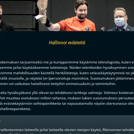
Hallinnoi evästeitä
okemuksen tarjoamiseksi me ja kumppanimme käytämme teknologioita, kuten ev
ksemme ja/tai käyttääksemme laitetietoja. Näiden tekniikoiden hyväksyminen ant
imme mahdollisuuden käsitellä henkilötietoja, kuten selauskäyttäytymistä tai yks
tällä sivustolla, ja näyttää (ei-)personoituja mainoksia. Suostumuksen jättäminen 
nen voi vaikuttaa haitallisesti tiettyihin ominaisuuksiin ja toimintoihin.
lta hyväksyäksesi yllä olevat tai tehdäksesi tarkkoja valintoja. Valintasi koskevat
 Voit muuttaa asetuksiasi milloin tahansa, mukaan lukien suostumuksesi peruutta
lä evästekäytännön vaihtopainikkeita tai napsauttamalla näytön alareunassa ole
hallintapainiketta.
t
 tallentaminen laitteelle ja/tai laitteella olevien tietojen käyttö, Mainonnan teho