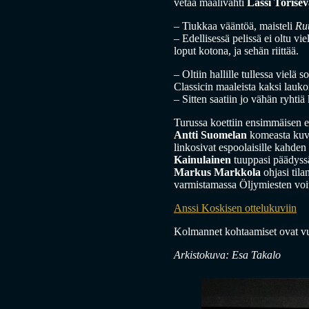
vetää maalivahti
Lassi Torise
– Tiukkaa vääntöä, maisteli
Ru
– Edellisessä pelissä ei oltu vie
loput kotona, ja sehän riittää.
– Oltiin hallille tullessa vielä 
Classicin maaleista kaksi lauk
– Sitten saatiin jo vähän ryhtiä k
Turussa koettiin ensimmäisen 
Antti Suomelan
komeasta kuvi
linkosivat espoolaisille kahden
Kainulainen
tuuppasi päädyss
Markus Markkola
ohjasi tila
varmistamassa Öljymiesten voi
Anssi Koskisen ottelukuviin
Kolmannet kohtaamiset ovat vu
Arkistokuva: Esa Takalo