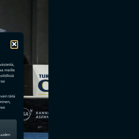
ästeitä,
aa meille
ilöllisiä
tai
 vain tätä
minen,
vaa
kkuuden