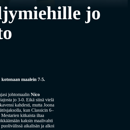
jymiehille jo
to
än kotonaan maalein 7-5.
jasi johtomaalin
Nico
iajosta jo 3-0. Eikä siinä vielä
ic kavensi kahdesti, mutta Joona
tösjaksolla, kun Classicin 6–
estarien kitkaista iltaa
ökkäämään kaksin maalivahti
puolivälissä aikalisän ja alkoi