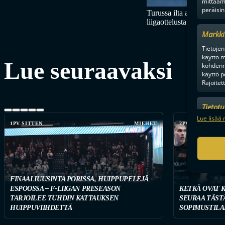
mittaam
peräisin
Turussa ilta alkoi juhlal
liigaottelusta. Kuva: An
Markki
Tietojen 
käyttö m
Lue seuraavaksi
kohdenne
käyttö p
Rajoitet
Tietot
Mainonn
Lue lisää 
1PV SITTEN
MIEHET
2PV SITTEN
tietosu
FINAALIUUSINTA PORISSA, HUIPPUPELEJÄ
ESPOOSSA – F-LIIGAN PRESEASON
KETKÄ OVAT 
TARJOILEE TUHDIN KATTAUKSEN
SEURAA TÄST
HUIPPUVIIHDETTÄ
SOPIMUSTILA