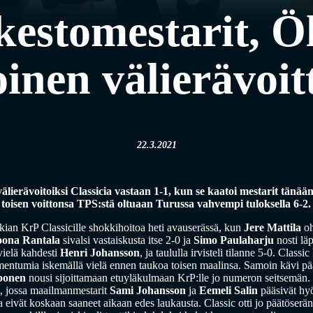
kestomestarit, Öl
oinen välierävoit
22.3.2021
välierävoitoiksi Classicia vastaan 1-1, kun se kaatoi mestarit tänä
jo toisen voittonsa TPS:stä oltuaan Turussa vahvempi tuloksella 6-2.
ian KrP Classicille shokkihoitoa heti avauserässä, kun
Jere Mattila
oh
oona Rantala
sivalsi vastaiskusta itse 2-0 ja
Simo Paulaharju
nosti läp
 vielä kahdesti
Henri Johansson
, ja taululla irvisteli tilanne 5-0. Class
entumia iskemällä vielä ennen taukoa toisen maalinsa. Samoin kävi pää
iponen
nousi sijoittamaan etuyläkulmaan KrP:lle jo numeron seitsemän. M
e, jossa maailmanmestarit
Sami Johansson
ja
Eemeli Salin
pääsivät hy
 eivät koskaan saaneet aikaan edes laukausta. Classic otti jo päätöserän 