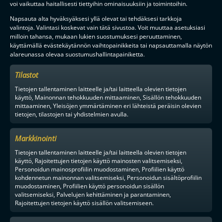
voi vaikuttaa haitallisesti tiettyihin ominaisuuksiin ja toimintoihin.
Napsauta alta hyväksyäksesi yllä olevat tai tehdäksesi tarkkoja
valintoja. Valintasi koskevat vain tätä sivustoa. Voit muuttaa asetuksiasi
milloin tahansa, mukaan lukien suostumuksesi peruuttaminen,
käyttämällä evästekäytännön vaihtopainikkeita tai napsauttamalla näytön
alareunassa olevaa suostumushallintapainiketta.
Tilastot
Tietojen tallentaminen laitteelle ja/tai laitteella olevien tietojen
käyttö, Mainonnan tehokkuuden mittaaminen, Sisällön tehokkuuden
mittaaminen, Yleisöjen ymmärtäminen eri lähteistä peräisin olevien
tietojen, tilastojen tai yhdistelmien avulla.
Markkinointi
Tietojen tallentaminen laitteelle ja/tai laitteella olevien tietojen
käyttö, Rajoitettujen tietojen käyttö mainosten valitsemiseksi,
Personoidun mainosprofiilin muodostaminen, Profiilien käyttö
kohdennetun mainonnan valitsemiseksi, Personoidun sisältöprofiilin
muodostaminen, Profiilien käyttö personoidun sisällön
valitsemiseksi, Palvelujen kehittäminen ja parantaminen,
Rajoitettujen tietojen käyttö sisällön valitsemiseen.