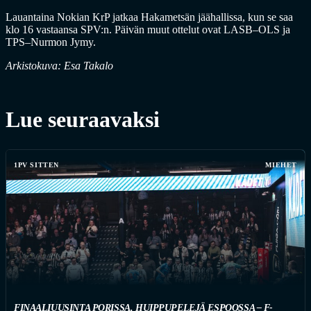
Lauantaina Nokian KrP jatkaa Hakametsän jäähallissa, kun se saa
klo 16 vastaansa SPV:n. Päivän muut ottelut ovat LASB–OLS ja
TPS–Nurmon Jymy.
Arkistokuva: Esa Takalo
Lue seuraavaksi
1PV SITTEN
MIEHET
FINAALIUUSINTA PORISSA, HUIPPUPELEJÄ ESPOOSSA – F-