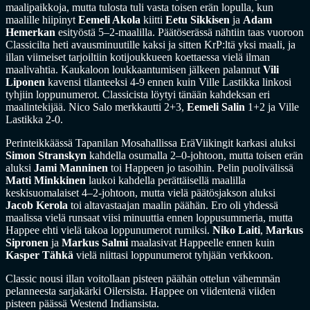
maalipaikkoja, mutta tulosta tuli vasta toisen erän lopulla, kun
maalille hiipinyt
Eemeli Akola
kiitti
Eetu Sikkisen
ja
Adam
Hemerkan
esityöstä 5–2-maalilla. Päätöserässä nähtiin taas vuoroon
Classicilta heti avausminuutille kaksi ja sitten KrP:ltä yksi maali, ja
illan viimeiset tarjoiltiin kotijoukkueen koettaessa vielä ilman
maalivahtia. Kaukaloon loukkaantumisen jälkeen palannut
Vili
Liponen
kavensi tilanteeksi 4-9 ennen kuin Ville Lastikka linkosi
tyhjiin loppunumerot. Classicista löytyi tänään kahdeksan eri
maalintekijää. Nico Salo merkkautti 2+3,
Eemeli Salin
1+2 ja Ville
Lastikka 2-0.
Perinteikkäässä Tapanilan Mosahallissa EräViikingit karkasi aluksi
Simon Stranskyn
kahdella osumalla 2–0-johtoon, mutta toisen erän
aluksi
Jami Manninen
toi Happeen jo tasoihin. Pelin puolivälissä
Matti Minkkinen
laukoi kahdella perättäisellä maalilla
keskisuomalaiset 4–2-johtoon, mutta vielä päätösjakson aluksi
Jacob Kerola
toi altavastaajan maalin päähän. Ero oli yhdessä
maalissa vielä runsaat viisi minuuttia ennen loppusummeria, mutta
Happee ehti vielä takoa loppunumerot rumiksi.
Niko Laiti
,
Markus
Sipronen
ja
Markus Salmi
maalasivat Happeelle ennen kuin
Kasper Tähkä
vielä niittasi loppunumerot tyhjään verkkoon.
Classic nousi illan voitollaan pisteen päähän ottelun vähemmän
pelanneesta sarjakärki Oilersista. Happee on viidentenä viiden
pisteen päässä Westend Indiansista.