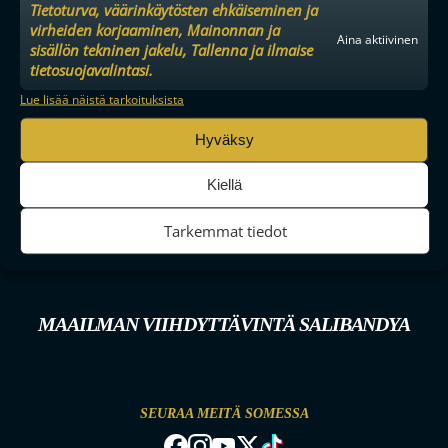
Tietoturva, väärinkäytösten ehkäiseminen ja
virheiden korjaaminen, Mainonnan ja
Aina aktiivinen
sisällön tekninen jakelu, Tallenna ja ilmaise
tietosuojavalintasi.
Lue lisää näistä tarkoituksista
Hyväksy
Kiellä
Tarkemmat tiedot
MAAILMAN VIIHDYTTÄVINTÄ SALIBANDYA
SEURAA MEITÄ SOMESSA