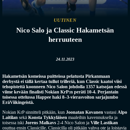
UUTINEN
Nico Salo ja Classic Hakametsän
herruuteen
24.11.2023
Hakametsän komeissa puitteissa pelatusta Pirkanmaan
derbystä ei tällä kertaa tullut trilleriä, kun Classic kaatoi viisi
tehopistettä koonneen Nico Salon johdolla 1357 katsojan edessä
viime kevään finalisti Nokian KrP:n peräti 10-4. Perjantain
toisessa ottelussa Happee haki 8–3-vierasvoiton sarjajumbo
EräViikingeistä.
Nokian KrP sinnitteli pitkään, kun
Joonatan Kovanen
vastasi
Alpo
Laitilan
sekä
Konsta Tykkyläisen
maaleihin kavennuksella ja
toisessa iski
Jorens Malkavs
2-4 Nico Salon ja
Ville Lastikan
osuttua ensin Classicille. Classicilla oli pitkään vahva ote ja loistavia