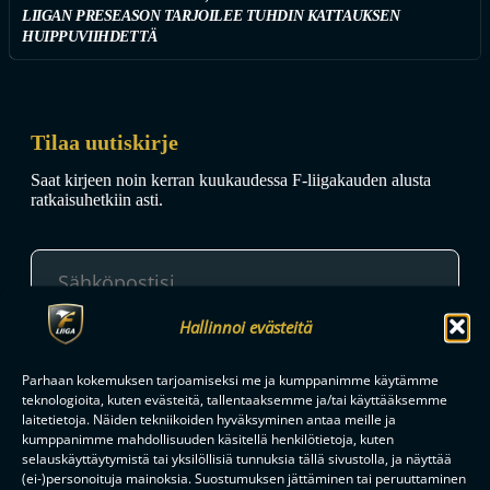
LIIGAN PRESEASON TARJOILEE TUHDIN KATTAUKSEN
HUIPPUVIIHDETTÄ
Tilaa uutiskirje
Saat kirjeen noin kerran kuukaudessa F-liigakauden alusta
ratkaisuhetkiin asti.
Hallinnoi evästeitä
TILAA
Parhaan kokemuksen tarjoamiseksi me ja kumppanimme käytämme
teknologioita, kuten evästeitä, tallentaaksemme ja/tai käyttääksemme
laitetietoja. Näiden tekniikoiden hyväksyminen antaa meille ja
F-LIIGAN
KUMPPANIT
kumppanimme mahdollisuuden käsitellä henkilötietoja, kuten
selauskäyttäytymistä tai yksilöllisiä tunnuksia tällä sivustolla, ja näyttää
(ei-)personoituja mainoksia. Suostumuksen jättäminen tai peruuttaminen