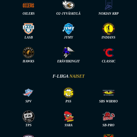
OILERS
O2-JYVÄSKYLÄ
NOKIAN KRP
LASB
JYMY
INDIANS
HAWKS
ERÄVIIKINGIT
CLASSIC
F-LIIGA
NAISET
SPV
PSS
SBS WIRMO
TPS
SSRA
SB-PRO