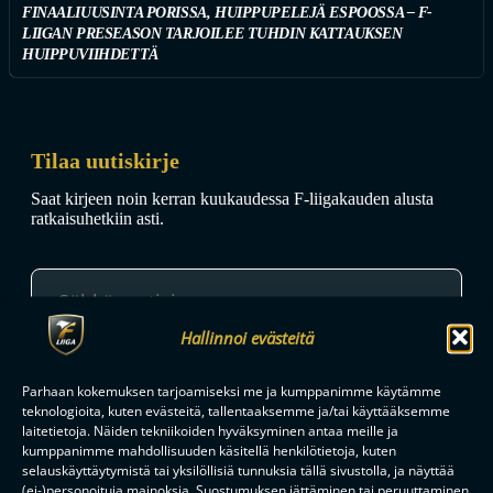
FINAALIUUSINTA PORISSA, HUIPPUPELEJÄ ESPOOSSA – F-
LIIGAN PRESEASON TARJOILEE TUHDIN KATTAUKSEN
HUIPPUVIIHDETTÄ
Tilaa uutiskirje
Saat kirjeen noin kerran kuukaudessa F-liigakauden alusta
ratkaisuhetkiin asti.
Hallinnoi evästeitä
TILAA
Parhaan kokemuksen tarjoamiseksi me ja kumppanimme käytämme
teknologioita, kuten evästeitä, tallentaaksemme ja/tai käyttääksemme
laitetietoja. Näiden tekniikoiden hyväksyminen antaa meille ja
kumppanimme mahdollisuuden käsitellä henkilötietoja, kuten
F-LIIGAN
KUMPPANIT
selauskäyttäytymistä tai yksilöllisiä tunnuksia tällä sivustolla, ja näyttää
(ei-)personoituja mainoksia. Suostumuksen jättäminen tai peruuttaminen