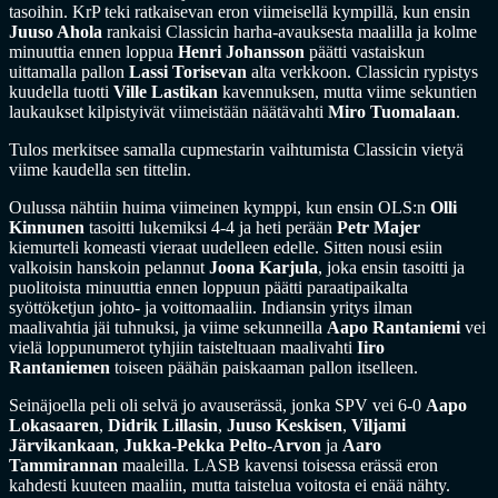
tasoihin. KrP teki ratkaisevan eron viimeisellä kympillä, kun ensin
Juuso Ahola
rankaisi Classicin harha-avauksesta maalilla ja kolme
minuuttia ennen loppua
Henri Johansson
päätti vastaiskun
uittamalla pallon
Lassi Torisevan
alta verkkoon. Classicin rypistys
kuudella tuotti
Ville Lastikan
kavennuksen, mutta viime sekuntien
laukaukset kilpistyivät viimeistään näätävahti
Miro Tuomalaan
.
Tulos merkitsee samalla cupmestarin vaihtumista Classicin vietyä
viime kaudella sen tittelin.
Oulussa nähtiin huima viimeinen kymppi, kun ensin OLS:n
Olli
Kinnunen
tasoitti lukemiksi 4-4 ja heti perään
Petr Majer
kiemurteli komeasti vieraat uudelleen edelle. Sitten nousi esiin
valkoisin hanskoin pelannut
Joona Karjula
, joka ensin tasoitti ja
puolitoista minuuttia ennen loppuun päätti paraatipaikalta
syöttöketjun johto- ja voittomaaliin. Indiansin yritys ilman
maalivahtia jäi tuhnuksi, ja viime sekunneilla
Aapo Rantaniemi
vei
vielä loppunumerot tyhjiin taisteltuaan maalivahti
Iiro
Rantaniemen
toiseen päähän paiskaaman pallon itselleen.
Seinäjoella peli oli selvä jo avauserässä, jonka SPV vei 6-0
Aapo
Lokasaaren
,
Didrik Lillasin
,
Juuso Keskisen
,
Viljami
Järvikankaan
,
Jukka-Pekka Pelto-Arvon
ja
Aaro
Tammirannan
maaleilla. LASB kavensi toisessa erässä eron
kahdesti kuuteen maaliin, mutta taistelua voitosta ei enää nähty.