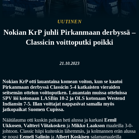
UUTINEN
Nokian KrP juhli Pirkanmaan derbyssä –
Classicin voittoputki poikki
21.10.2023
Nokian KrP otti lauantaina komean voiton, kun se kaatoi
Pirkanmaan derbyssä Classicin 5-4 katkaisten vieraiden
seitsemän ottelun voittoputken. Lauantain muissa otteluissa
SPV löi kotonaan LASBin 10-2 ja OLS kotonaan Westend
Indiansin 7-5. Illan voittajat nappasivat samalla myös
jatkopaikat Suomen Cupissa.
Näätälauma otti kuskin paikan heti alussa ja karkasi
Eemil
Ukkosen
,
Valtteri Viitakosken
ja
Mikko Laakson
maaleilla 3-0-
johtoon. Classic hiipi kuitenkin lähemmäs, ja kolmannen erän alussa
se nousi
Eemeli Salinin
ja
Albert Koskisen
salamamaaleilla