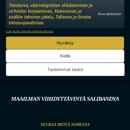
Tietoturva, väärinkäytösten ehkäiseminen ja
virheiden korjaaminen, Mainonnan ja
Aina aktiivinen
sisällön tekninen jakelu, Tallenna ja ilmaise
tietosuojavalintasi.
Lue lisää näistä tarkoituksista
Hyväksy
Kiellä
Tarkemmat tiedot
MAAILMAN VIIHDYTTÄVINTÄ SALIBANDYA
SEURAA MEITÄ SOMESSA