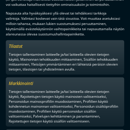
voi vaikuttaa haitallisesti tiettyihin ominaisuuksiin ja toimintoihin.
Napsauta alta hyväksyäksesi yllä olevat tai tehdäksesi tarkkoja
valintoja. Valintasi koskevat vain tätä sivustoa. Voit muuttaa asetuksiasi
milloin tahansa, mukaan lukien suostumuksesi peruuttaminen,
käyttämällä evästekäytännön vaihtopainikkeita tai napsauttamalla näytön
alareunassa olevaa suostumushallintapainiketta.
Tilastot
Tietojen tallentaminen laitteelle ja/tai laitteella olevien tietojen
käyttö, Mainonnan tehokkuuden mittaaminen, Sisällön tehokkuuden
mittaaminen, Yleisöjen ymmärtäminen eri lähteistä peräisin olevien
tietojen, tilastojen tai yhdistelmien avulla.
Markkinointi
Tietojen tallentaminen laitteelle ja/tai laitteella olevien tietojen
käyttö, Rajoitettujen tietojen käyttö mainosten valitsemiseksi,
Personoidun mainosprofiilin muodostaminen, Profiilien käyttö
kohdennetun mainonnan valitsemiseksi, Personoidun sisältöprofiilin
muodostaminen, Profiilien käyttö personoidun sisällön
valitsemiseksi, Palvelujen kehittäminen ja parantaminen,
Rajoitettujen tietojen käyttö sisällön valitsemiseen.