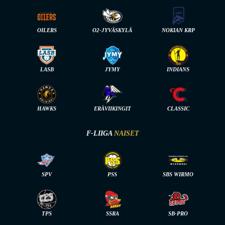
OILERS
O2-JYVÄSKYLÄ
NOKIAN KRP
LASB
JYMY
INDIANS
HAWKS
ERÄVIIKINGIT
CLASSIC
F-LIIGA
NAISET
SPV
PSS
SBS WIRMO
TPS
SSRA
SB-PRO