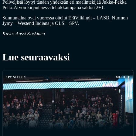
Peliveljistä löytyi tänään yhdeksän eri maalintekijää Jukka-Pekka
Pelto-Arvon kirjauttaessa tehokkaimpana saldon 2+1.
Sunnuntaina ovat vuorossa ottelut EräViikingit – LASB, Nurmon
Jymy – Westend Indians ja OLS – SPV.
Kuva: Anssi Koskinen
Lue seuraavaksi
1PV SITTEN
MIEHET