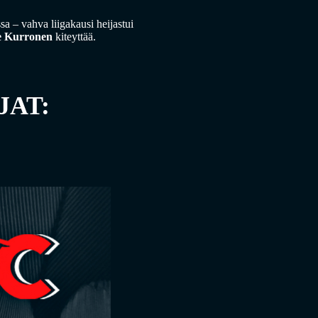
a – vahva liigakausi heijastui
e Kurronen
kiteyttää.
JAT: