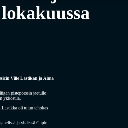
 lokakuussa
icin Ville Lastikan ja Alma
igan pistepörssin jaetulle
n ykköstila.
ä Lastikka oli tutun tehokas
gapelissä ja yhdessä Cupin