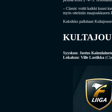
– Classic voitti kaikki kuusi k
myös otteiisiin maajoukkueen
Kaksikko palkitaan Kultajousen
KULTAJOU
Syyskuu
:
Justus Kainulainen
Lokakuu
:
Ville Lastikka
(Cla