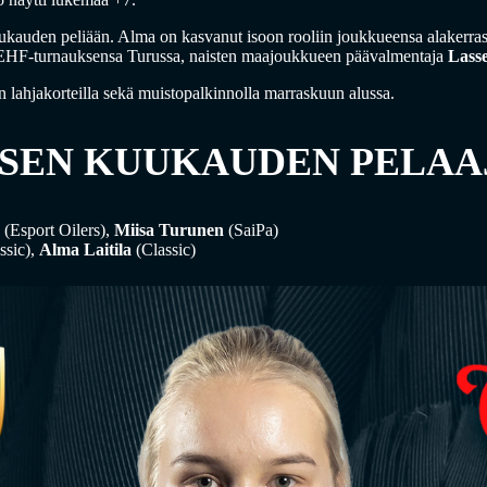
uukauden peliään. Alma on kasvanut isoon rooliin joukkueensa alakerrass
 EHF-turnauksensa Turussa, naisten maajoukkueen päävalmentaja
Lass
 lahjakorteilla sekä muistopalkinnolla marraskuun alussa.
SEN KUUKAUDEN PELAA
(Esport Oilers),
Miisa Turunen
(SaiPa)
ssic),
Alma Laitila
(Classic)