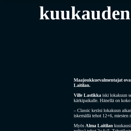
kuukauden 
Maajoukkuevalmentajat ovat 
Laitilan.
Ville Lastikka
iski lokakuun se
kärkipaikalle. Hänellä on koko
– Classic keräsi lokakuun aikan
iskemällä tehot 12+6, mieste
Myös
Alma Laitilan
kuukausi 
pelissä tehot 2+4=5. Tehotilast