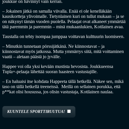
joukkue on hävinnyt vain kerran.
– Jokainen jätkä on samalla viivalla. Enää ei ole kenelläkään
kausikortteja ylivoimalle. Tietynlainen kuri on tullut mukaan – ja se
on näkynyt tämän vuoden puolella. Pelaajat ovat alkaneet ymmärtää
tätä paremmin ja paremmin – minä mukaanlukien, Kotilainen avaa.
Taustalla on tehty isompaa jumppaa voittavan kulttuurin luomiseen.
– Minutkin tunnetaan pörssijätkänä. Ne kiinnostavat – ja
kiinnostavat myös jatkossa. Mutta ymmärrys siitä, mitä voittaminen
vaatii – aletaan päästä jo jyvälle.
Happee voi olla yksi kevään mustista hevosista. Joukkueensa
Tupla+-pelaaja lähettää suoran haasteen vastustajille.
– En haluaisi itse kohdata Happeeta tällä hetkellä. Näkee sen, mikä
taso on tällä hetkellä treeneissä. Meillä on sellainen porukka, että
p**kat olisi housussa, jos olisin vastustaja, Kotilainen naulaa.
KUUNTELE SPORTTIRUUTUA!