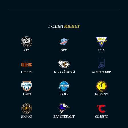
F-LIIGA
MIEHET
TPS
SPV
OLS
OILERS
O2-JYVÄSKYLÄ
NOKIAN KRP
LASB
JYMY
INDIANS
HAWKS
ERÄVIIKINGIT
CLASSIC