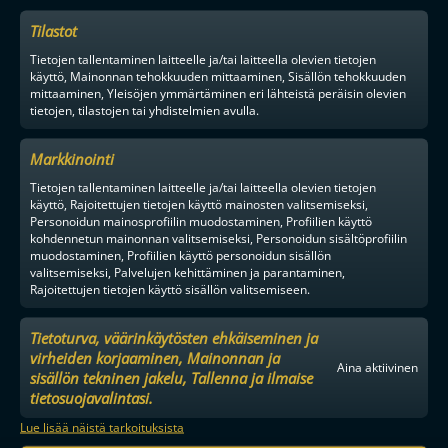
Tilastot
Tietojen tallentaminen laitteelle ja/tai laitteella olevien tietojen
käyttö, Mainonnan tehokkuuden mittaaminen, Sisällön tehokkuuden
mittaaminen, Yleisöjen ymmärtäminen eri lähteistä peräisin olevien
tietojen, tilastojen tai yhdistelmien avulla.
Markkinointi
Tietojen tallentaminen laitteelle ja/tai laitteella olevien tietojen
käyttö, Rajoitettujen tietojen käyttö mainosten valitsemiseksi,
Personoidun mainosprofiilin muodostaminen, Profiilien käyttö
kohdennetun mainonnan valitsemiseksi, Personoidun sisältöprofiilin
muodostaminen, Profiilien käyttö personoidun sisällön
valitsemiseksi, Palvelujen kehittäminen ja parantaminen,
Rajoitettujen tietojen käyttö sisällön valitsemiseen.
Tietoturva, väärinkäytösten ehkäiseminen ja
virheiden korjaaminen, Mainonnan ja
Aina aktiivinen
sisällön tekninen jakelu, Tallenna ja ilmaise
tietosuojavalintasi.
Lue lisää näistä tarkoituksista