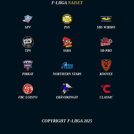
F-LIIGA
NAISET
SPV
PSS
SBS WIRMO
TPS
SSRA
SB-PRO
PIRKAT
NORTHERN STARS
KOOVEE
FBC LOISTO
ERÄVIIKINGIT
CLASSIC
COPYRIGHT F-LIIGA 2025