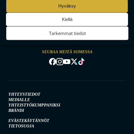
Hyväksy
Kiellä
MAAILMAN VIIHDYTTÄVINTÄ SALIBANDYA
Tarkemmat tiedot
SEURAA MEITÄ SOMESSA
YHTEYSTIEDOT
MEDIALLE
YHTEISTYÖKUMPPANIKSI
BRÄNDI
EVÄSTEKÄYTÄNNÖT
TIETOSUOJA