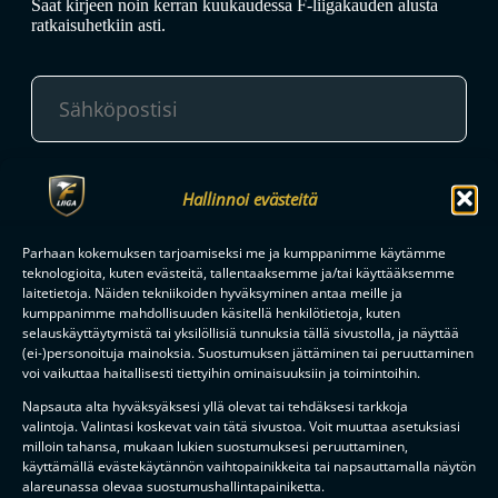
Saat kirjeen noin kerran kuukaudessa F-liigakauden alusta
ratkaisuhetkiin asti.
TILAA
Hallinnoi evästeitä
Parhaan kokemuksen tarjoamiseksi me ja kumppanimme käytämme
F-LIIGAN
KUMPPANIT
teknologioita, kuten evästeitä, tallentaaksemme ja/tai käyttääksemme
laitetietoja. Näiden tekniikoiden hyväksyminen antaa meille ja
kumppanimme mahdollisuuden käsitellä henkilötietoja, kuten
selauskäyttäytymistä tai yksilöllisiä tunnuksia tällä sivustolla, ja näyttää
(ei-)personoituja mainoksia. Suostumuksen jättäminen tai peruuttaminen
voi vaikuttaa haitallisesti tiettyihin ominaisuuksiin ja toimintoihin.
Napsauta alta hyväksyäksesi yllä olevat tai tehdäksesi tarkkoja
valintoja. Valintasi koskevat vain tätä sivustoa. Voit muuttaa asetuksiasi
milloin tahansa, mukaan lukien suostumuksesi peruuttaminen,
käyttämällä evästekäytännön vaihtopainikkeita tai napsauttamalla näytön
alareunassa olevaa suostumushallintapainiketta.