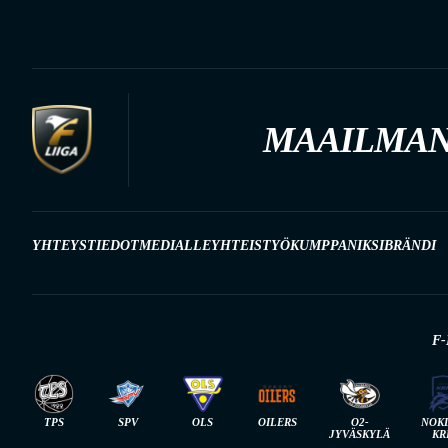
MAAILMAN
YHTEYSTIEDOT
MEDIALLE
YHTEISTYÖKUMPPANIKSI
BRÄNDI
F-
TPS
SPV
OLS
OILERS
O2-
NOK
JYVÄSKYLÄ
KR