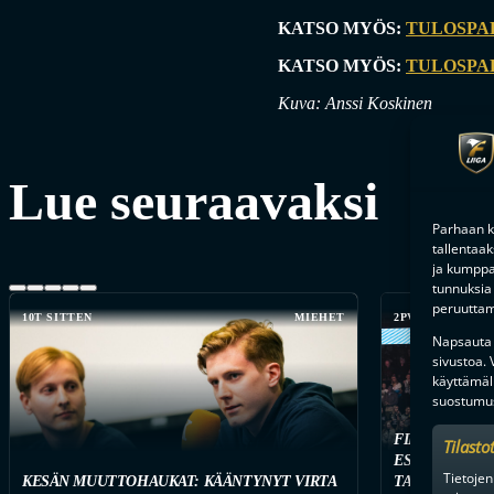
KATSO MYÖS:
TULOSPAL
KATSO MYÖS:
TULOSPAL
Kuva: Anssi Koskinen
Lue seuraavaksi
Parhaan k
tallentaa
ja kumppan
tunnuksia 
peruuttami
10T SITTEN
MIEHET
2PV SITTEN
Napsauta a
sivustoa.
käyttämäl
suostumus
FINAALIUUSI
Tilasto
ESPOOSSA – F
Tietojen
KESÄN MUUTTOHAUKAT: KÄÄNTYNYT VIRTA
TARJOILEE T