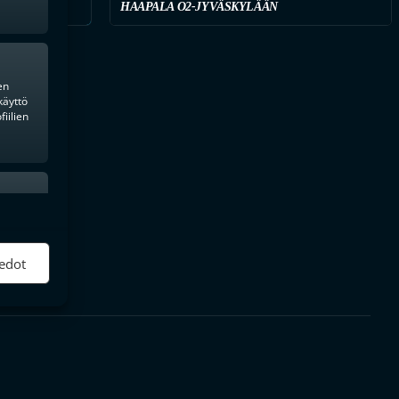
HAAPALA O2-JYVÄSKYLÄÄN
en
käyttö
iilien
ktiivinen
edot