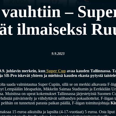
 vauhtiin – Supe
ät ilmaiseksi Ru
9.9.2023
9.9. juhlavin merkein, kun
Super Cup
avaa kauden Tallinnassa. Ta
ja SB-Pro iskevät yhteen ja miehissä kauden ekasta pytystä taistele
olta saada valmistautua Super Cupiin, sillä se on merkki alkavasta F-li
 nyt Lempäälän Ideaparkin, Mikkelin Saimaa Stadiumin ja Eerikkilän Ur
sa. Muistissa on upeat kokemukset Tallinnassa järjestetyistä Suomen Cup
distää päiväristeily ja viihdyttävät salibandyn pokaaliottelut. F-liigan 
pelihän on tunnetusti parasta paikan päällä, F-liigan toimitusjohtaja
Ki
aksaa 15 euroa aikuisilta ja lapsilta (4-17-vuotiaat) 5 euroa. Osta lipu