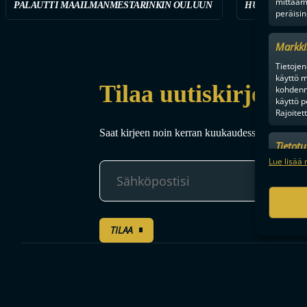
mittaam
PALAUTTI MAAILMANMESTARINKIN OULUUN
HUIPPUVIIHD
peräisin
Markki
Tietojen 
käyttö m
Tilaa uutiskirje
kohdenne
käyttö p
Rajoitet
Saat kirjeen noin kerran kuukaudessa F-liigakaud
Tietot
Mainonn
Lue lisää 
tietosu
TILAA