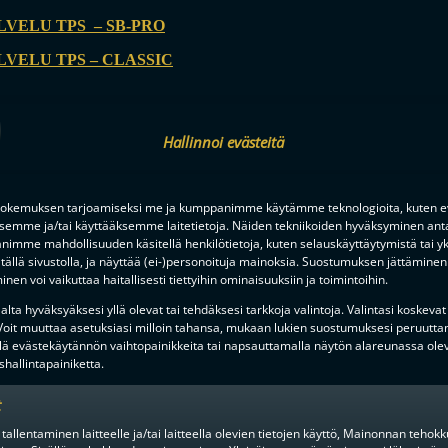
VELU TPS – SB-PRO
VELU TPS – CLASSIC
Hallinnoi evästeitä
okemuksen tarjoamiseksi me ja kumppanimme käytämme teknologioita, kuten ev
ksemme ja/tai käyttääksemme laitetietoja. Näiden tekniikoiden hyväksyminen ant
imme mahdollisuuden käsitellä henkilötietoja, kuten selauskäyttäytymistä tai yks
tällä sivustolla, ja näyttää (ei-)personoituja mainoksia. Suostumuksen jättäminen 
nen voi vaikuttaa haitallisesti tiettyihin ominaisuuksiin ja toimintoihin.
MIEHET
3PV SITTEN
lta hyväksyäksesi yllä olevat tai tehdäksesi tarkkoja valintoja. Valintasi koskevat
 Voit muuttaa asetuksiasi milloin tahansa, mukaan lukien suostumuksesi peruutta
lä evästekäytännön vaihtopainikkeita tai napsauttamalla näytön alareunassa ole
hallintapainiketta.
NTA PORISSA, HUIPPUPELEJÄ
t
-LIIGAN PRESEASON
KETKÄ OVAT KESÄN KOVIMMAT
 tallentaminen laitteelle ja/tai laitteella olevien tietojen käyttö, Mainonnan teho
UHDIN KATTAUKSEN
SEURAA TÄSTÄ SEUROJEN JUL