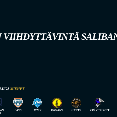
 VIIHDYTTÄVINTÄ SALIBA
LIIGA
MIEHET
IAN
LASB
JYMY
INDIANS
HAWKS
ERÄVIIKINGIT
P