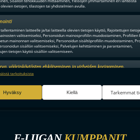
inen, Sisällön tehokkuuden mittaaminen, Yleisöjen ymmärtäminen eri lähteistä
ETTÄ
SOPIMUSTILANTEITA
 olevien tietojen, tilastojen tai yhdistelmien avulla.
nointi
tallentaminen laitteelle ja/tai laitteella olevien tietojen käyttö, Rajoitettujen tietoj
ainosten valitsemiseksi, Personoidun mainosprofiilin muodostaminen, Profiilien 
tun mainonnan valitsemiseksi, Personoidun sisältöprofiilin muodostaminen, Prof
ersonoidun sisällön valitsemiseksi, Palvelujen kehittäminen ja parantaminen,
tujen tietojen käyttö sisällön valitsemiseen.
en alusta ratkaisuhetkiin asti.
urva, väärinkäytösten ehkäiseminen ja virheiden korjaaminen,
an ja sisällön tekninen jakelu, Tallenna ja ilmaise
Aina a
näistä tarkoituksista
ojavalintasi.
Tarkemmat ti
Hyväksy
Kiellä
F-LIIGAN
KUMPPANIT