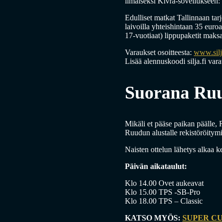
ilmaiseksi Kivra-sovellukseen: s
Edulliset matkat Tallinnaan tar
laivoilla yhteishintaan 35 euro
17-vuotiaat) lippupaketit maks
Varaukset osoitteesta:
www.silj
Lisää alennuskoodi silja.fi var
Suorana Ru
Mikäli et pääse paikan päälle, 
Ruudun alustalle rekistöröitym
Naisten ottelun lähetys alkaa k
Päivän aikataulut:
Klo 14.00 Ovet aukeavat
Klo 15.00 TPS -SB-Pro
Klo 18.00 TPS – Classic
KATSO MYÖS:
SUPER C