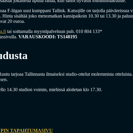
äästät jokaisella lipulla rahaa, kun sanot hyvästit toimitusmaksuille.
joaa F-liigan uusi kumppani Tallink. Katsojille on tarjolla päiväreissua
a. Hinta sisältää joko menomatkan kansipaikoin 10.30 tai 13.30 ja paluun
avat 20 euroa.
a.fi
tai soittamalla myyntipalveluun puh. 010 804 133*
aussivulla.
VARAUSKOODI:
TS148195
udusta
Ruutu tarjoaa Tallinnasta ilmaiseksi studio-ottelut molemmista otteluist
isen.
ello 14.30 studion voimin, miehissä aloitetan klo 17.30.
UPIN TAPAHTUMASIVU