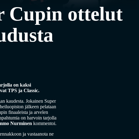
r Cupin ottelut
udusta
rjolla on kaksi
vat TPS ja Classic.
igan kaudesta. Jokainen Super
heiluopiston jälkeen pelataan
in finaaleista ja arvelen
tapahtumia on harvoin tarjolla
mmo Nurminen
kommentoi.
t ennakkoon ja vastaanota ne