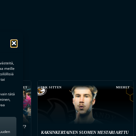
ästeitä,
aa meille
ilöllisiä
tai
MIEHET
1KK SITTEN
MIEHET
 vain tätä
minen,
vaa
 HANKINNAT?
kkuuden
KAISTUJA
KAKSINKERTAINEN SUOMEN MESTARI ARTTU