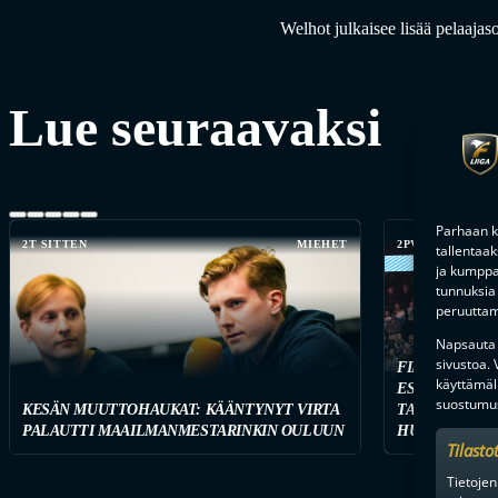
Welhot julkaisee lisää pelaajas
Lue seuraavaksi
Parhaan k
2T SITTEN
MIEHET
2PV SITTEN
tallentaa
ja kumppan
tunnuksia 
peruuttami
Napsauta a
sivustoa.
FINAALIUUSI
käyttämäl
ESPOOSSA – F
suostumus
KESÄN MUUTTOHAUKAT: KÄÄNTYNYT VIRTA
TARJOILEE T
PALAUTTI MAAILMANMESTARINKIN OULUUN
HUIPPUVIIHD
Tilasto
Tietojen