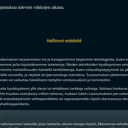
opimuksia tulevien viikkojen aikana.
Hallinnoi evästeitä
okemuksen tarjoamiseksi me ja kumppanimme käytämme teknologioita, kuten ev
MIEHET
3PV SITTEN
ksemme ja/tai käyttääksemme laitetietoja. Näiden tekniikoiden hyväksyminen ant
imme mahdollisuuden käsitellä henkilötietoja, kuten selauskäyttäytymistä tai yks
tällä sivustolla, ja näyttää (ei-)personoituja mainoksia. Suostumuksen jättäminen 
nen voi vaikuttaa haitallisesti tiettyihin ominaisuuksiin ja toimintoihin.
lta hyväksyäksesi yllä olevat tai tehdäksesi tarkkoja valintoja. Valintasi koskevat
 Voit muuttaa asetuksiasi milloin tahansa, mukaan lukien suostumuksesi peruutta
NTA PORISSA, HUIPPUPELEJÄ
lä evästekäytännön vaihtopainikkeita tai napsauttamalla näytön alareunassa ole
-LIIGAN PRESEASON
KETKÄ OVAT KESÄN KOVIMMAT
hallintapainiketta.
UHDIN KATTAUKSEN
SEURAA TÄSTÄ SEUROJEN JUL
ETTÄ
SOPIMUSTILANTEITA
t
 tallentaminen laitteelle ja/tai laitteella olevien tietojen käyttö, Mainonnan teho