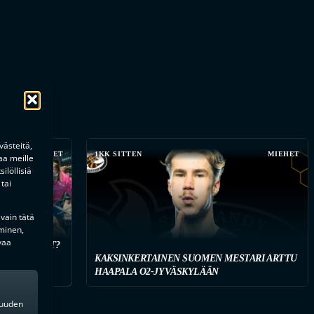
ästeitä,
MIEHET
1KK SITTEN
MIEHET
aa meille
ilöllisiä
tai
 vain tätä
minen,
vaa
 HANKINNAT?
KAISTUJA
KAKSINKERTAINEN SUOMEN MESTARI ARTTU
HAAPALA O2-JYVÄSKYLÄÄN
kkuuden