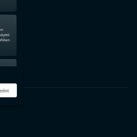
en
käyttö
iilien
ktiivinen
edot