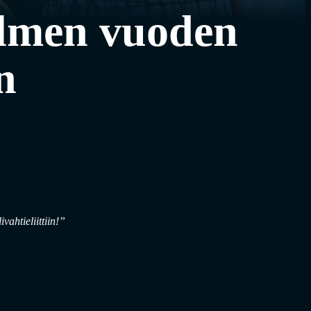
olmen vuoden
n
ahtieliittiin!”