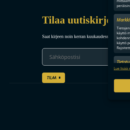
mittaam
peräisin
Tilaa uutiskirje
Markki
Tietojen 
käyttö m
Saat kirjeen noin kerran kuukaudessa F-liigakaud
kohdenne
käyttö p
Rajoitet
Tietot
Mainonn
Lue lisää 
tietosu
TILAA