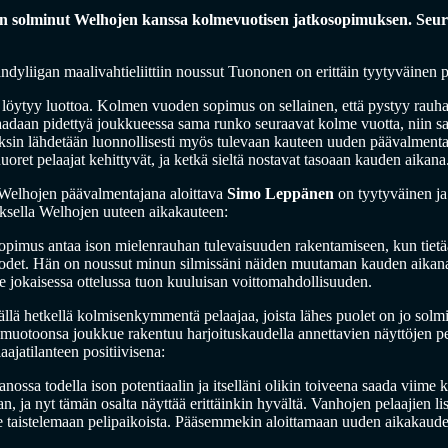
 solminut Welhojen kanssa kolmevuotisen jatkosopimuksen. Seuran
andyliigan maalivahtieliittiin noussut Tuononen on erittäin tyytyväinen
lta löytyy luottoa. Kolmen vuoden sopimus on sellainen, että pystyy rau
 saadaan pidettyä joukkueessa sama runko seuraavat kolme vuotta, niin 
liksin lähdetään luonnollisesti myös tulevaan kauteen uuden päävalmenta
oret pelaajat kehittyvät, ja ketkä sieltä nostavat tasoaan kauden aikana
Welhojen päävalmentajana aloittava
Simo Leppänen
on tyytyväinen j
ksella Welhojen uuteen aikakauteen:
imus antaa ison mielenrauhan tulevaisuuden rakentamiseen, kun tietää
uodet. Hän on noussut minun silmissäni näiden muutaman kauden aikana
lle jokaisessa ottelussa tuon kuuluisan voittomahdollisuuden.
tällä hetkellä kolmisenkymmentä pelaajaa, joista lähes puolet on jo sol
n muotoonsa joukkue rakentuu harjoituskaudella annettavien näyttöjen p
jatilanteen positiivisena:
ssa todella ison potentiaalin ja itselläni olikin toiveena saada viime
 ja nyt tämän osalta näyttää erittäinkin hyvältä. Vanhojen pelaajien l
ee taistelemaan pelipaikoista. Pääsemmekin aloittamaan uuden aikakauden