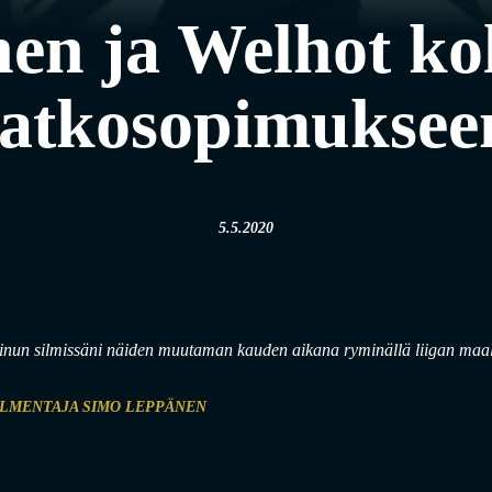
en ja Welhot k
jatkosopimuksee
5.5.2020
un silmissäni näiden muutaman kauden aikana ryminällä liigan maaliv
LMENTAJA SIMO LEPPÄNEN