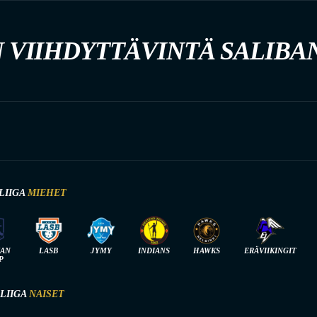
 VIIHDYTTÄVINTÄ SALIBA
LIIGA
MIEHET
IAN
LASB
JYMY
INDIANS
HAWKS
ERÄVIIKINGIT
P
-LIIGA
NAISET