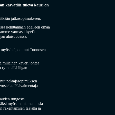
 kasvatille tuleva kausi on
 pitkään jatkosopimukseen:
hassa kehittämään edelleen omaa
saamme varmasti hyviä
jan alaisuudessa.
.
a myös helpottunut Tuonosen
 millainen kaveri johtaa
 ryminällä liigan
minut pelaajasopimuksen
erustella. Päävalmentaja
 kauden rungosta
isäksi myös muutamia uusia
 rakentamisen laajalla ja