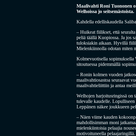
Maalivahti Roni Tuononen on
Welhoissa jo seitsemästoista.
Kahdella edelliskaudella Salib
– Huikeat fiilikset, että seura
peliä täällä Kuopiossa. Ja jos
tuloksiakin aikaan. Hyvillä fii
Mielenkiinnolla odotan miten nu
Kolmevuotisella sopimuksella 
sitoutuessa pidemmällä sopimu
– Ronin kolmen vuoden jatkosop
maalivahtiosastoa seuraavat v
maalivahtieliittiin ja antaa mei
Welhojen harjoitusringissä on 
tulevalle kaudelle. Lopullisee
Leppänen näkee joukkueen pelaa
– Näen viime kauden kokoonpano
mahdollisimman moni jatkamaan,
mielenkiintoisia pelaajia nous
motivoituneella pelaajaringillä.