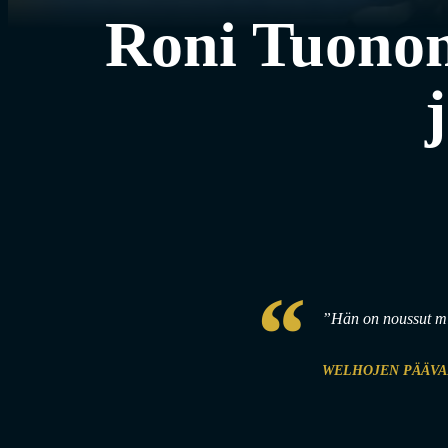
Roni Tuonon
”Hän on noussut min
WELHOJEN PÄÄVA