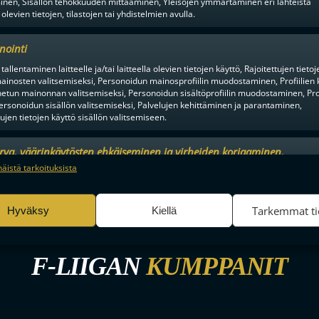
inen, Sisällön tehokkuuden mittaaminen, Yleisöjen ymmärtäminen eri lähteistä
 olevien tietojen, tilastojen tai yhdistelmien avulla.
nointi
tallentaminen laitteelle ja/tai laitteella olevien tietojen käyttö, Rajoitettujen tietoj
ainosten valitsemiseksi, Personoidun mainosprofiilin muodostaminen, Profiilien 
en alusta ratkaisuhetkiin asti.
tun mainonnan valitsemiseksi, Personoidun sisältöprofiilin muodostaminen, Prof
ersonoidun sisällön valitsemiseksi, Palvelujen kehittäminen ja parantaminen,
tujen tietojen käyttö sisällön valitsemiseen.
urva, väärinkäytösten ehkäiseminen ja virheiden korjaaminen,
an ja sisällön tekninen jakelu, Tallenna ja ilmaise
Aina a
näistä tarkoituksista
ojavalintasi.
Tarkemmat ti
Hyväksy
Kiellä
F-LIIGAN
KUMPPANIT