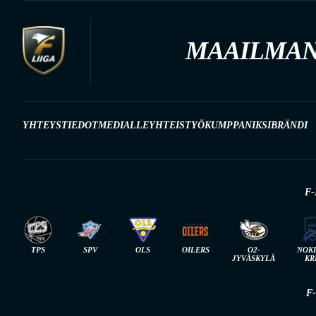
MAAILMAN
YHTEYSTIEDOT
MEDIALLE
YHTEISTYÖKUMPPANIKSI
BRÄNDI
F-
TPS
SPV
OLS
OILERS
O2-
NOK
JYVÄSKYLÄ
KR
F