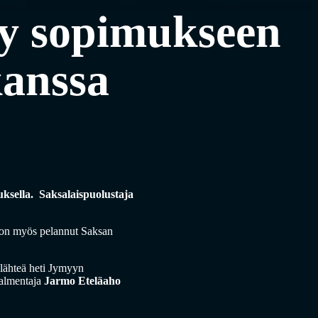
my sopimukseen
kanssa
sella. Saksalaispuolustaja
n on myös pelannut Saksan
 lähteä heti Jymyyn
valmentaja
Jarmo Eteläaho