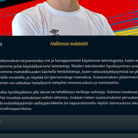
Hallinnoi evästeitä
okemuksen tarjoamiseksi me ja kumppanimme käytämme teknologioita, kuten ev
ksemme ja/tai käyttääksemme laitetietoja. Näiden tekniikoiden hyväksyminen ant
imme mahdollisuuden käsitellä henkilötietoja, kuten selauskäyttäytymistä tai yks
tällä sivustolla, ja näyttää (ei-)personoituja mainoksia. Suostumuksen jättäminen 
nen voi vaikuttaa haitallisesti tiettyihin ominaisuuksiin ja toimintoihin.
lta hyväksyäksesi yllä olevat tai tehdäksesi tarkkoja valintoja. Valintasi koskevat
 Voit muuttaa asetuksiasi milloin tahansa, mukaan lukien suostumuksesi peruutta
lä evästekäytännön vaihtopainikkeita tai napsauttamalla näytön alareunassa ole
hallintapainiketta.
t