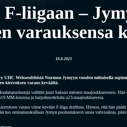
ä F-liigaan – Jy
n varauksensa 
10.8.2023
y UHC Weissenfelsistä Nurmon Jymyyn vuoden mittaisella sopimuk
sen kierroksen varaus keväältä.
ksalaispuolustaja valittiin juuri Saksan miesten maajoukkueeseen. Hä
19 MM-kisoissa ja harjoitusotteluita u23-maajoukkueessa.
rroksen varaus viime kevään F-liiga draftissa. Hienoa, että hän päätti
. Hän tuo ominaisuuksillaan Jymyn puolustukseen uusia vahvuuksia, pää
uomeen: