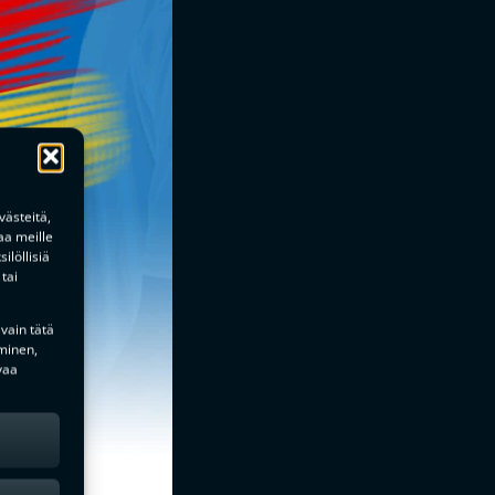
ästeitä,
aa meille
ilöllisiä
tai
 vain tätä
minen,
vaa