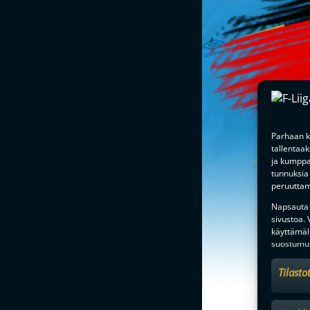
Parhaan k
tallentaa
ja kumppan
tunnuksia 
peruuttami
Napsauta a
sivustoa.
käyttämäl
suostumus
Tilasto