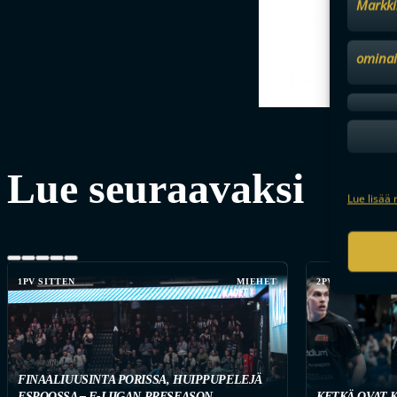
Markki
ominai
Lue seuraavaksi
Lue lisää 
1PV SITTEN
MIEHET
2PV SITTEN
FINAALIUUSINTA PORISSA, HUIPPUPELEJÄ
ESPOOSSA – F-LIIGAN PRESEASON
KETKÄ OVAT 