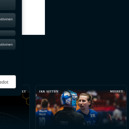
ktiivinen
ktiivinen
edot
MIEHET
1KK SITTEN
MIEHET