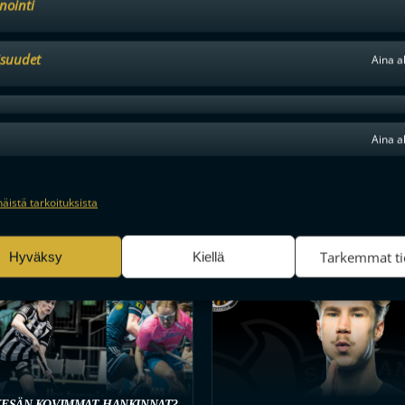
nointi
suudet
Aina a
Aina a
näistä tarkoituksista
Tarkemmat ti
Hyväksy
Kiellä
MIEHET
1KK SITTEN
KESÄN KOVIMMAT HANKINNAT?