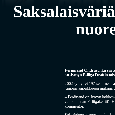
Saksalaisväri
nuore
Ferninand Ondruschka siirty
on Jymyn F-liiga Draftin toi
2002 syntynyt 197-senttinen sa
juniorimaajoukkueen mukana u
– Ferdinand on Jymyn kakkoskie
valloittamaan F- liigakenttiä
kommentoi.
Saksalainen saapuu innolla S