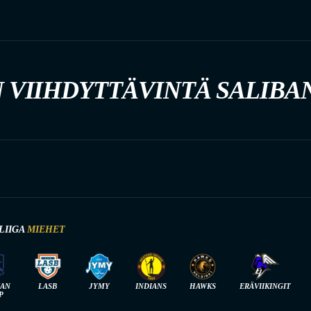
 VIIHDYTTÄVINTÄ SALIBA
LIIGA
MIEHET
IAN
LASB
JYMY
INDIANS
HAWKS
ERÄVIIKINGIT
P