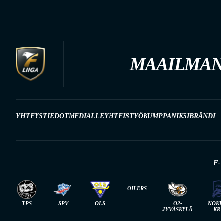
MAAILMAN
YHTEYSTIEDOT
MEDIALLE
YHTEISTYÖKUMPPANIKSI
BRÄNDI
F-
OILERS
TPS
SPV
OLS
O2-
NOK
JYVÄSKYLÄ
KR