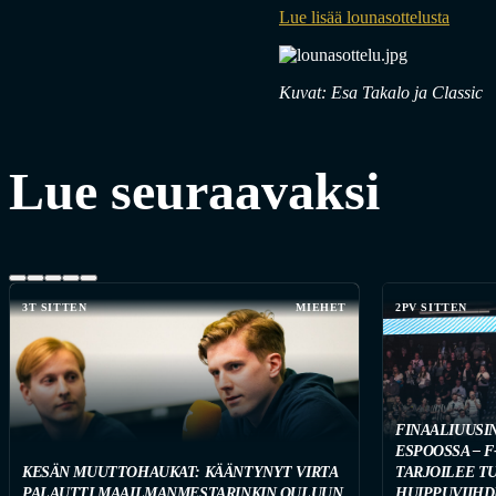
Lue lisää lounasottelusta
Kuvat: Esa Takalo ja Classic
Lue seuraavaksi
3T SITTEN
MIEHET
2PV SITTEN
FINAALIUUSI
ESPOOSSA – F
KESÄN MUUTTOHAUKAT: KÄÄNTYNYT VIRTA
TARJOILEE T
PALAUTTI MAAILMANMESTARINKIN OULUUN
HUIPPUVIIHD