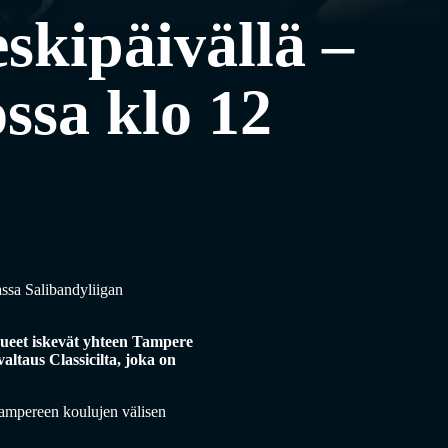
skipäivällä –
ossa klo 12
assa Salibandyliigan
kkueet iskevät yhteen Tampere
altaus Classicilta, joka on
 Tampereen koulujen välisen