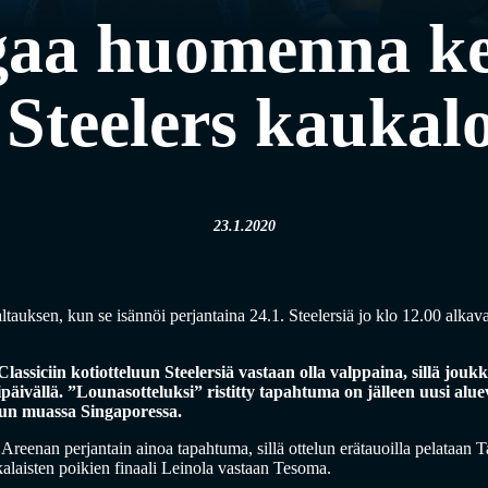
gaa huomenna ke
 Steelers kaukal
23.1.2020
ltauksen, kun se isännöi perjantaina 24.1. Steelersiä jo klo 12.00 alkav
lassiciin kotiotteluun Steelersiä vastaan olla valppaina, sillä jou
päivällä. ”Lounasotteluksi” ristitty tapahtuma on jälleen uusi aluev
uun muassa Singaporessa.
e Areenan perjantain ainoa tapahtuma, sillä ottelun erätauoilla pelataan
alaisten poikien finaali Leinola vastaan Tesoma.