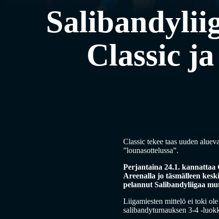
Salibandylii
Classic ja
Classic tekee taas uuden alueva
”lounasottelussa”.
Perjantaina 24.1. kannattaa C
Areenalla jo täsmälleen keski
pelannut Salibandyliigaa m
Liigamiesten mittelö ei toki ol
salibandyturnauksen 3-4 -luokk