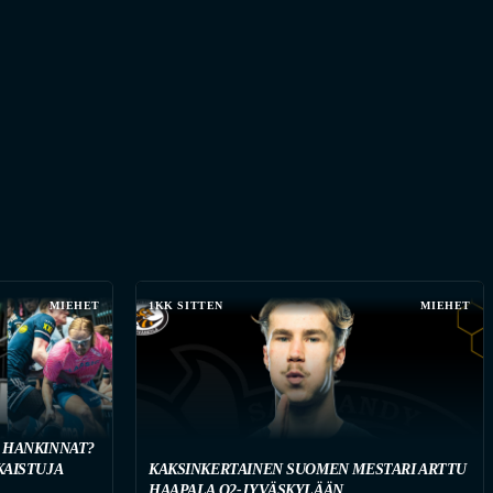
MIEHET
1KK SITTEN
MIEHET
 HANKINNAT?
KAISTUJA
KAKSINKERTAINEN SUOMEN MESTARI ARTTU
HAAPALA O2-JYVÄSKYLÄÄN