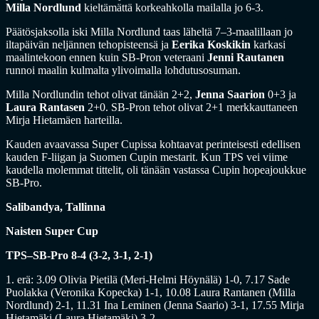
Milla Nordlund
kieltämättä korkeahkolla mailalla jo 6-3.
Päätösjaksolla iski Milla Nordlund taas läheltä 7–3-maalillaan jo
iltapäivän neljännen tehopisteensä ja
Eerika Koskikin
karkasi
maalintekoon ennen kuin SB-Pron veteraani
Jenni Rautanen
runnoi maalin kulmalta ylivoimalla lohdutusosuman.
Milla Nordlundin tehot olivat tänään 2+2,
Jenna Saarion
0+3 ja
Laura Rantasen
2+0. SB-Pron tehot olivat 2+1 merkkauttaneen
Mirja Hietamäen harteilla.
Kauden avaavassa Super Cupissa kohtaavat perinteisesti edellisen
kauden F-liigan ja Suomen Cupin mestarit. Kun TPS vei viime
kaudella molemmat tittelit, oli tänään vastassa Cupin hopeajoukkue
SB-Pro.
Salibandya, Tallinna
Naisten Super Cup
TPS–SB-Pro 8-4 (3-2, 3-1, 2-1)
1. erä: 3.09 Olivia Pietilä (Meri-Helmi Höynälä) 1-0, 7.17 Sade
Puolakka (Veronika Kopecka) 1-1, 10.08 Laura Rantanen (Milla
Nordlund) 2-1, 11.31 Ina Leminen (Jenna Saario) 3-1, 17.55 Mirja
Hietamäki (Laura Hietamäki) 3-2.