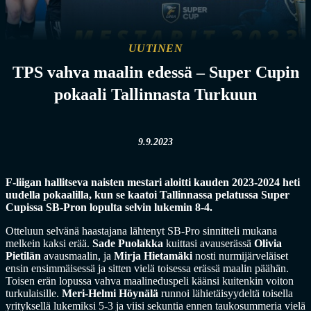
UUTINEN
TPS vahva maalin edessä – Super Cupin
pokaali Tallinnasta Turkuun
9.9.2023
F-liigan hallitseva naisten mestari aloitti kauden 2023-2024 heti
uudella pokaalilla, kun se kaatoi Tallinnassa pelatussa Super
Cupissa SB-Pron lopulta selvin lukemin 8-4.
Otteluun selvänä haastajana lähtenyt SB-Pro sinnitteli mukana
melkein kaksi erää.
Sade Puolakka
kuittasi avauserässä
Olivia
Pietilän
avausmaalin, ja
Mirja Hietamäki
nosti nurmijärveläiset
ensin ensimmäisessä ja sitten vielä toisessa erässä maalin päähän.
Toisen erän lopussa vahva maalineduspeli käänsi kuitenkin voiton
turkulaisille.
Meri-Helmi Höynälä
runnoi lähietäisyydeltä toisella
yrityksellä lukemiksi 5-3 ja viisi sekuntia ennen taukosummeria vielä