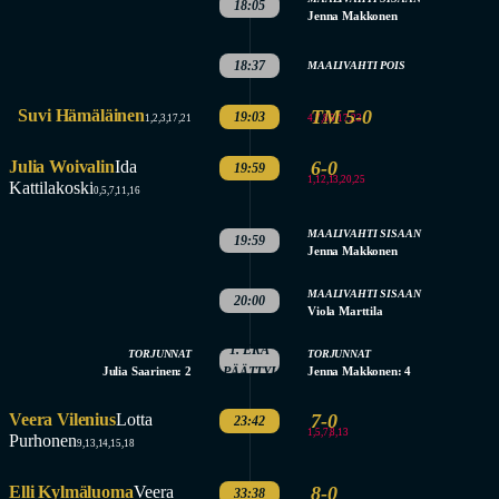
18:05
Jenna Makkonen
18:37
MAALIVAHTI POIS
Suvi Hämäläinen
TM 5-0
19:03
4,7,8,9,17,23
1,2,3,17,21
Julia Woivalin
Ida
6-0
19:59
1,12,13,20,25
Kattilakoski
0,5,7,11,16
MAALIVAHTI SISAAN
19:59
Jenna Makkonen
MAALIVAHTI SISAAN
20:00
Viola Marttila
1. ERÄ
TORJUNNAT
TORJUNNAT
Julia Saarinen: 2
PÄÄTTYI
Jenna Makkonen: 4
Veera Vilenius
Lotta
7-0
23:42
1,5,7,8,13
Purhonen
9,13,14,15,18
Elli Kylmäluoma
Veera
8-0
33:38