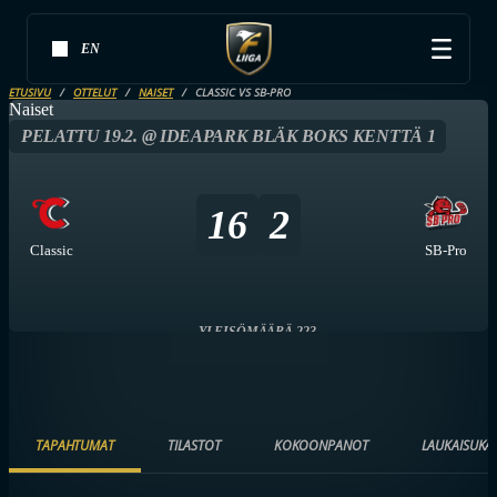
EN
ETUSIVU
OTTELUT
NAISET
CLASSIC VS SB-PRO
Naiset
PELATTU 19.2. @ IDEAPARK BLÄK BOKS KENTTÄ 1
16
2
Classic
SB-Pro
YLEISÖMÄÄRÄ 223
TAPAHTUMAT
TILASTOT
KOKOONPANOT
LAUKAISUKA