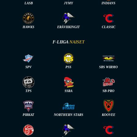
LASB
JYMY
INDIANS
HAWKS
ERÄVIIKINGIT
CLASSIC
F-LIIGA
NAISET
SPV
PSS
SBS WIRMO
TPS
SSRA
SB-PRO
PIRKAT
NORTHERN STARS
KOOVEE