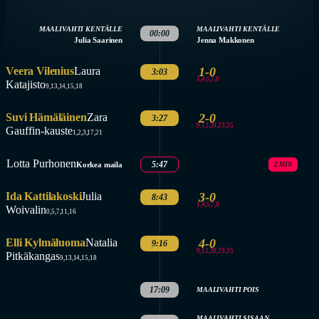
MAALIVAHTI KENTÄLLE
MAALIVAHTI KENTÄLLE
00:00
Julia Saarinen
Jenna Makkonen
Veera Vilenius
Laura
1-0
3:03
1,4,5,7,8
Katajisto
9,13,14,15,18
Suvi Hämäläinen
Zara
2-0
3:27
9,12,20,23,25
Gauffin-kauste
1,2,3,17,21
Lotta Purhonen
5:47
Korkea maila
2 MIN
Ida Kattilakoski
Julia
3-0
8:43
1,4,5,7,8
Woivalin
0,5,7,11,16
Elli Kylmäluoma
Natalia
4-0
9:16
9,12,20,23,25
Pitkäkangas
9,13,14,15,18
17:09
MAALIVAHTI POIS
MAALIVAHTI SISAAN