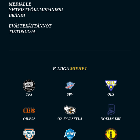
MEDIALLE
YHTEISTYÖKUMPPANIKSI
BRÄNDI
EVÄSTEKÄYTÄNNÖT
TIETOSUOJA
F-LIIGA
MIEHET
TPS
SPV
OLS
OILERS
O2-JYVÄSKYLÄ
NOKIAN KRP