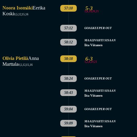
Noora Isomäki
Eerika
5-3
57:10
1,8,19,20,21
Koski
0,5,12,15,16
57:12
GOALKEEPER OUT
MAALIVAHTI SISAAN
58:12
Iita Viitanen
Olivia Pietilä
Anna
6-3
58:18
1,2,8,19,21
Marttala
0,5,12,15,16
58:24
GOALKEEPER OUT
MAALIVAHTI SISAAN
58:43
Iita Viitanen
59:04
GOALKEEPER OUT
MAALIVAHTI SISAAN
59:09
Iita Viitanen