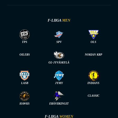
F-LIIGA
MEN
TPS
SPV
OLS
OILERS
NOKIAN KRP
O2-JYVÄSKYLÄ
LASB
JYMY
INDIANS
CLASSIC
HAWKS
ERÄVIIKINGIT
F-LIIGA
WOMEN