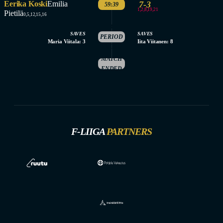
Eerika Koski
Emilia
7-3
59:39
1,2,8,19,21
Pietilä
0,5,12,15,16
3.
SAVES
SAVES
PERIOD
Maria Viitala: 3
Iita Viitanen: 8
ENDED
MATCH
ENDED
F-LIIGA
PARTNERS