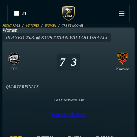
FI
FRONT PAGE
MATCHES
WOMEN
TPS VS KOOVEE
Women
PLAYED 25.3. @ KUPITTAAN PALLOILUHALLI
7
3
TPS
Koovee
QUARTERFINALS
AUDIENCE 245
View match series